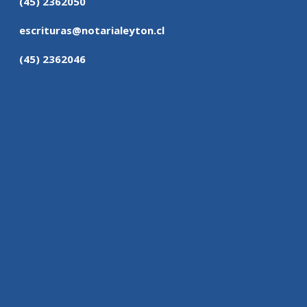
(45) 2362050
escrituras@notarialeyton.cl
(45) 2362046